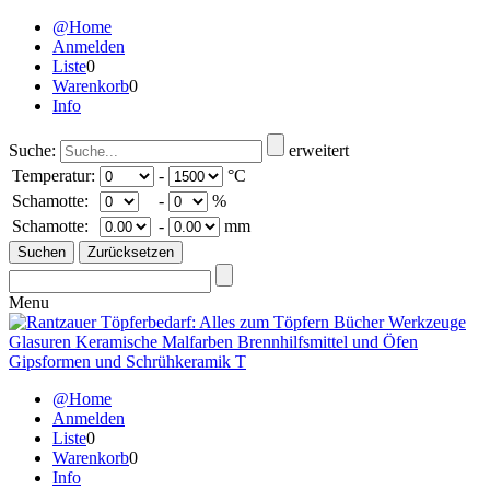
@Home
Anmelden
Liste
0
Warenkorb
0
Info
Suche:
erweitert
Temperatur:
-
°C
Schamotte:
-
%
Schamotte:
-
mm
Menu
@Home
Anmelden
Liste
0
Warenkorb
0
Info