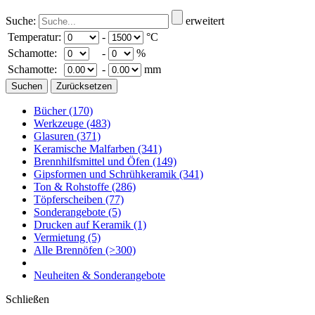
Suche:
erweitert
Temperatur:
-
°C
Schamotte:
-
%
Schamotte:
-
mm
Bücher
(170)
Werkzeuge
(483)
Glasuren
(371)
Keramische Malfarben
(341)
Brennhilfsmittel und Öfen
(149)
Gipsformen und Schrühkeramik
(341)
Ton & Rohstoffe
(286)
Töpferscheiben
(77)
Sonderangebote
(5)
Drucken auf Keramik
(1)
Vermietung
(5)
Alle Brennöfen
(>300)
Neuheiten & Sonderangebote
Schließen