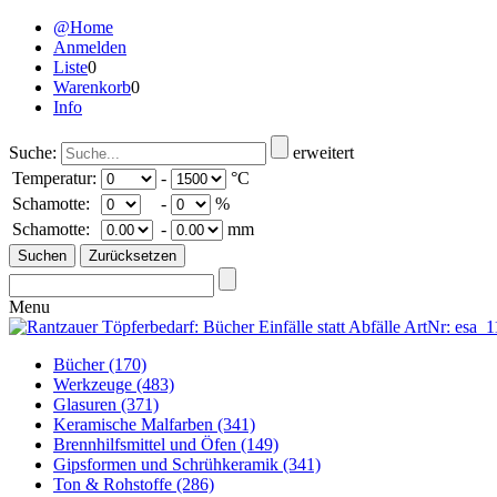
@Home
Anmelden
Liste
0
Warenkorb
0
Info
Suche:
erweitert
Temperatur:
-
°C
Schamotte:
-
%
Schamotte:
-
mm
Menu
Bücher
(170)
Werkzeuge
(483)
Glasuren
(371)
Keramische Malfarben
(341)
Brennhilfsmittel und Öfen
(149)
Gipsformen und Schrühkeramik
(341)
Ton & Rohstoffe
(286)