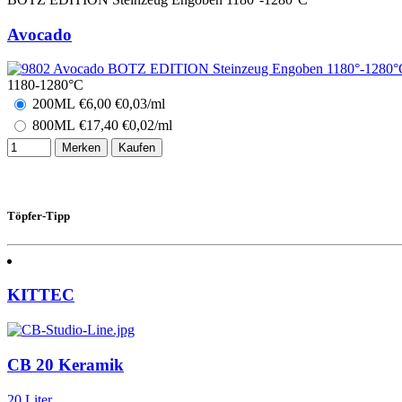
Avocado
1180-1280°C
200ML
€
6,00
€0,03/ml
800ML
€
17,40
€0,02/ml
Merken
Kaufen
Töpfer-Tipp
KITTEC
CB 20 Keramik
20 Liter