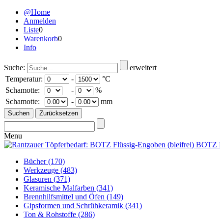
@Home
Anmelden
Liste
0
Warenkorb
0
Info
Suche:
erweitert
Temperatur:
-
°C
Schamotte:
-
%
Schamotte:
-
mm
Menu
Bücher
(170)
Werkzeuge
(483)
Glasuren
(371)
Keramische Malfarben
(341)
Brennhilfsmittel und Öfen
(149)
Gipsformen und Schrühkeramik
(341)
Ton & Rohstoffe
(286)