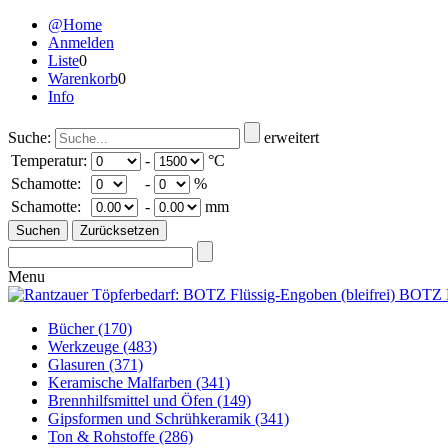
@Home
Anmelden
Liste
0
Warenkorb
0
Info
Suche:
erweitert
Temperatur:
-
°C
Schamotte:
-
%
Schamotte:
-
mm
Menu
Bücher
(170)
Werkzeuge
(483)
Glasuren
(371)
Keramische Malfarben
(341)
Brennhilfsmittel und Öfen
(149)
Gipsformen und Schrühkeramik
(341)
Ton & Rohstoffe
(286)