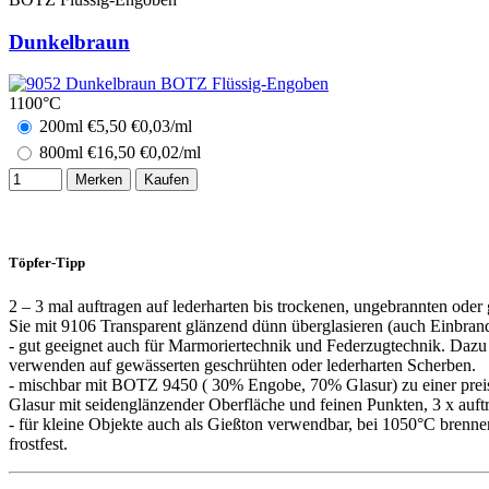
Dunkelbraun
1100°C
200ml
€
5,50
€0,03/ml
800ml
€
16,50
€0,02/ml
Merken
Kaufen
Töpfer-Tipp
2 – 3 mal auftragen auf lederharten bis trockenen, ungebrannten oder
Sie mit 9106 Transparent glänzend dünn überglasieren (auch Einbran
- gut geeignet auch für Marmoriertechnik und Federzugtechnik. Dazu
verwenden auf gewässerten geschrühten oder lederharten Scherben.
- mischbar mit BOTZ 9450 ( 30% Engobe, 70% Glasur) zu einer prei
Glasur mit seidenglänzender Oberfläche und feinen Punkten, 3 x auft
- für kleine Objekte auch als Gießton verwendbar, bei 1050°C brennen
frostfest.