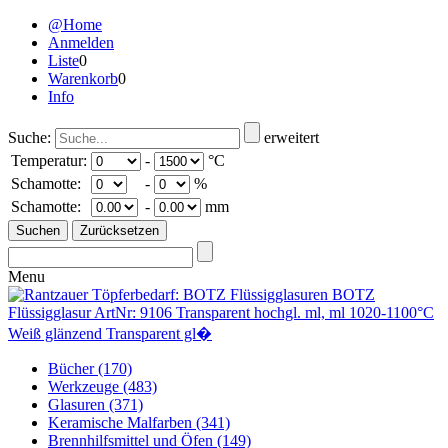
@Home
Anmelden
Liste
0
Warenkorb
0
Info
Suche:
erweitert
Temperatur:
-
°C
Schamotte:
-
%
Schamotte:
-
mm
Menu
Bücher
(170)
Werkzeuge
(483)
Glasuren
(371)
Keramische Malfarben
(341)
Brennhilfsmittel und Öfen
(149)