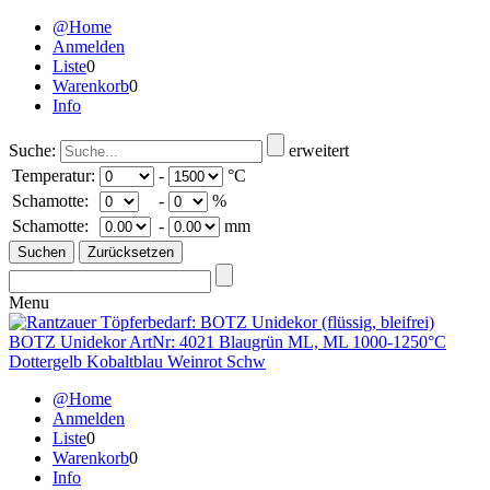
@Home
Anmelden
Liste
0
Warenkorb
0
Info
Suche:
erweitert
Temperatur:
-
°C
Schamotte:
-
%
Schamotte:
-
mm
Menu
@Home
Anmelden
Liste
0
Warenkorb
0
Info