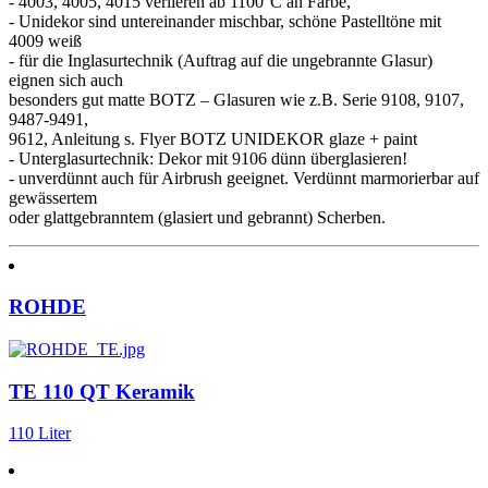
- 4003, 4005, 4015 verlieren ab 1100°C an Farbe,
- Unidekor sind untereinander mischbar, schöne Pastelltöne mit
4009 weiß
- für die Inglasurtechnik (Auftrag auf die ungebrannte Glasur)
eignen sich auch
besonders gut matte BOTZ – Glasuren wie z.B. Serie 9108, 9107,
9487-9491,
9612, Anleitung s. Flyer BOTZ UNIDEKOR glaze + paint
- Unterglasurtechnik: Dekor mit 9106 dünn überglasieren!
- unverdünnt auch für Airbrush geeignet. Verdünnt marmorierbar auf
gewässertem
oder glattgebranntem (glasiert und gebrannt) Scherben.
ROHDE
TE 110 QT Keramik
110 Liter