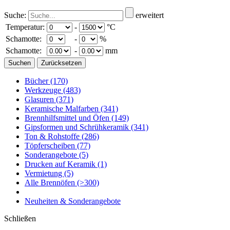
Suche:
erweitert
Temperatur:
-
°C
Schamotte:
-
%
Schamotte:
-
mm
Bücher
(170)
Werkzeuge
(483)
Glasuren
(371)
Keramische Malfarben
(341)
Brennhilfsmittel und Öfen
(149)
Gipsformen und Schrühkeramik
(341)
Ton & Rohstoffe
(286)
Töpferscheiben
(77)
Sonderangebote
(5)
Drucken auf Keramik
(1)
Vermietung
(5)
Alle Brennöfen
(>300)
Neuheiten & Sonderangebote
Schließen