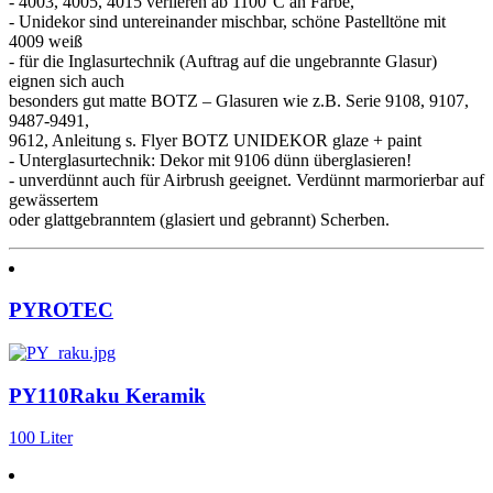
- 4003, 4005, 4015 verlieren ab 1100°C an Farbe,
- Unidekor sind untereinander mischbar, schöne Pastelltöne mit
4009 weiß
- für die Inglasurtechnik (Auftrag auf die ungebrannte Glasur)
eignen sich auch
besonders gut matte BOTZ – Glasuren wie z.B. Serie 9108, 9107,
9487-9491,
9612, Anleitung s. Flyer BOTZ UNIDEKOR glaze + paint
- Unterglasurtechnik: Dekor mit 9106 dünn überglasieren!
- unverdünnt auch für Airbrush geeignet. Verdünnt marmorierbar auf
gewässertem
oder glattgebranntem (glasiert und gebrannt) Scherben.
PYROTEC
PY110Raku Keramik
100 Liter