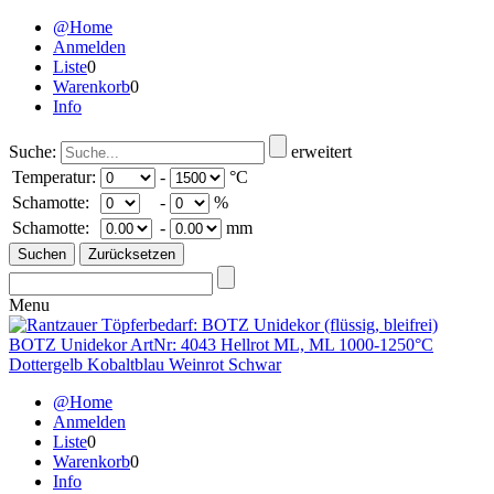
@Home
Anmelden
Liste
0
Warenkorb
0
Info
Suche:
erweitert
Temperatur:
-
°C
Schamotte:
-
%
Schamotte:
-
mm
Menu
@Home
Anmelden
Liste
0
Warenkorb
0
Info