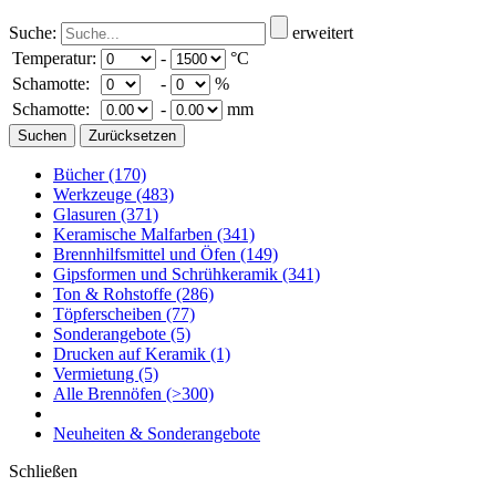
Suche:
erweitert
Temperatur:
-
°C
Schamotte:
-
%
Schamotte:
-
mm
Bücher
(170)
Werkzeuge
(483)
Glasuren
(371)
Keramische Malfarben
(341)
Brennhilfsmittel und Öfen
(149)
Gipsformen und Schrühkeramik
(341)
Ton & Rohstoffe
(286)
Töpferscheiben
(77)
Sonderangebote
(5)
Drucken auf Keramik
(1)
Vermietung
(5)
Alle Brennöfen
(>300)
Neuheiten & Sonderangebote
Schließen