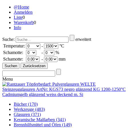
@Home
Anmelden
Liste
0
Warenkorb
0
Info
Suche:
erweitert
Temperatur:
-
°C
Schamotte:
-
%
Schamotte:
-
mm
Menu
Bücher
(170)
Werkzeuge
(483)
Glasuren
(371)
Keramische Malfarben
(341)
Brennhilfsmittel und Öfen
(149)