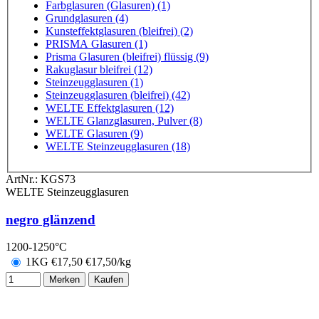
Farbglasuren (Glasuren) (1)
Grundglasuren (4)
Kunsteffektglasuren (bleifrei) (2)
PRISMA Glasuren (1)
Prisma Glasuren (bleifrei) flüssig (9)
Rakuglasur bleifrei (12)
Steinzeugglasuren (1)
Steinzeugglasuren (bleifrei) (42)
WELTE Effektglasuren (12)
WELTE Glanzglasuren, Pulver (8)
WELTE Glasuren (9)
WELTE Steinzeugglasuren (18)
ArtNr.:
KGS73
WELTE Steinzeugglasuren
negro glänzend
1200-1250°C
1KG
€
17,50
€17,50/kg
Merken
Kaufen