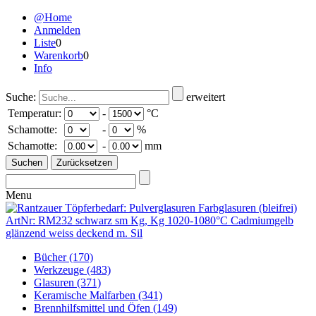
@Home
Anmelden
Liste
0
Warenkorb
0
Info
Suche:
erweitert
Temperatur:
-
°C
Schamotte:
-
%
Schamotte:
-
mm
Menu
Bücher
(170)
Werkzeuge
(483)
Glasuren
(371)
Keramische Malfarben
(341)
Brennhilfsmittel und Öfen
(149)