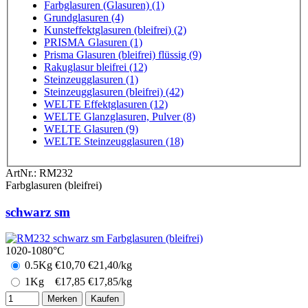
Farbglasuren (Glasuren) (1)
Grundglasuren (4)
Kunsteffektglasuren (bleifrei) (2)
PRISMA Glasuren (1)
Prisma Glasuren (bleifrei) flüssig (9)
Rakuglasur bleifrei (12)
Steinzeugglasuren (1)
Steinzeugglasuren (bleifrei) (42)
WELTE Effektglasuren (12)
WELTE Glanzglasuren, Pulver (8)
WELTE Glasuren (9)
WELTE Steinzeugglasuren (18)
ArtNr.:
RM232
Farbglasuren (bleifrei)
schwarz sm
1020-1080°C
0.5Kg
€
10,70
€21,40/kg
1Kg
€
17,85
€17,85/kg
Merken
Kaufen