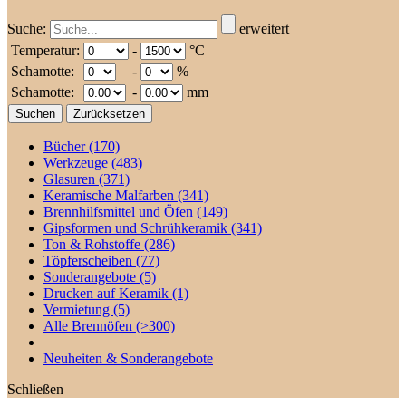
Suche:
erweitert
Temperatur:
-
°C
Schamotte:
-
%
Schamotte:
-
mm
Bücher
(170)
Werkzeuge
(483)
Glasuren
(371)
Keramische Malfarben
(341)
Brennhilfsmittel und Öfen
(149)
Gipsformen und Schrühkeramik
(341)
Ton & Rohstoffe
(286)
Töpferscheiben
(77)
Sonderangebote
(5)
Drucken auf Keramik
(1)
Vermietung
(5)
Alle Brennöfen
(>300)
Neuheiten & Sonderangebote
Schließen