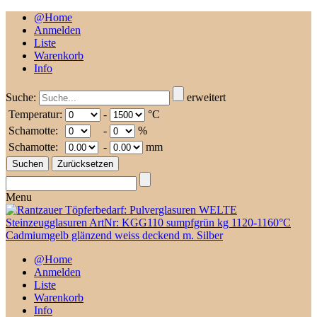
@Home
Anmelden
Liste
Warenkorb
Info
Suche:
erweitert
Temperatur:
-
°C
Schamotte:
-
%
Schamotte:
-
mm
Menu
@Home
Anmelden
Liste
Warenkorb
Info