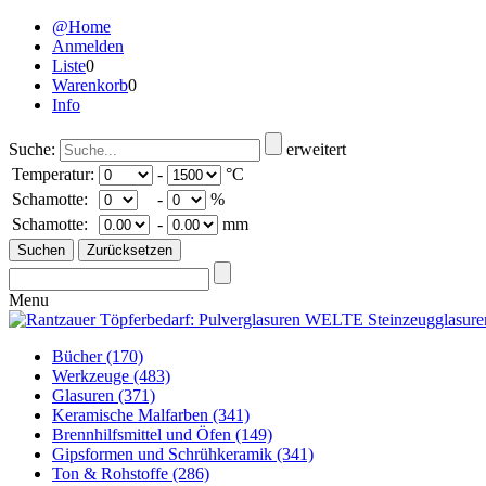
@Home
Anmelden
Liste
0
Warenkorb
0
Info
Suche:
erweitert
Temperatur:
-
°C
Schamotte:
-
%
Schamotte:
-
mm
Menu
Bücher
(170)
Werkzeuge
(483)
Glasuren
(371)
Keramische Malfarben
(341)
Brennhilfsmittel und Öfen
(149)
Gipsformen und Schrühkeramik
(341)
Ton & Rohstoffe
(286)