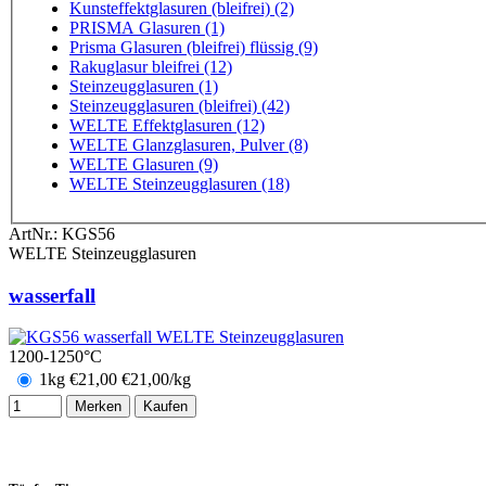
Kunsteffektglasuren (bleifrei) (2)
PRISMA Glasuren (1)
Prisma Glasuren (bleifrei) flüssig (9)
Rakuglasur bleifrei (12)
Steinzeugglasuren (1)
Steinzeugglasuren (bleifrei) (42)
WELTE Effektglasuren (12)
WELTE Glanzglasuren, Pulver (8)
WELTE Glasuren (9)
WELTE Steinzeugglasuren (18)
ArtNr.:
KGS56
WELTE Steinzeugglasuren
wasserfall
1200-1250°C
1kg
€
21,00
€21,00/kg
Merken
Kaufen