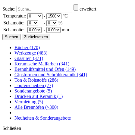
Suche:
erweitert
Temperatur:
-
°C
Schamotte:
-
%
Schamotte:
-
mm
Bücher
(170)
Werkzeuge
(483)
Glasuren
(371)
Keramische Malfarben
(341)
Brennhilfsmittel und Öfen
(149)
Gipsformen und Schrühkeramik
(341)
Ton & Rohstoffe
(286)
Töpferscheiben
(77)
Sonderangebote
(5)
Drucken auf Keramik
(1)
Vermietung
(5)
Alle Brennöfen
(>300)
Neuheiten & Sonderangebote
Schließen