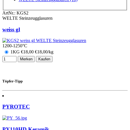
ArtNr.:
KGS2
WELTE Steinzeugglasuren
weiss gl
1200-1250°C
1KG
€
18,00
€18,00/kg
Merken
Kaufen
Töpfer-Tipp
PYROTEC
PY110HD Keramik