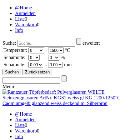
@Home
Anmelden
Liste
0
Warenkorb
0
Info
Suche:
erweitert
Temperatur:
-
°C
Schamotte:
-
%
Schamotte:
-
mm
Menu
@Home
Anmelden
Liste
0
Warenkorb
0
Info