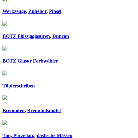
Werkzeuge
,
Zubehör
,
Pinsel
BOTZ Flüssigglasuren
,
Duncan
BOTZ Glasur Farbwähler
Töpferscheiben
Brennöfen
,
Brennhilfsmittel
Ton, Porzellan, plastische Massen