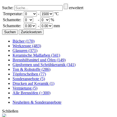
Suche:
erweitert
Temperatur:
-
°C
Schamotte:
-
%
Schamotte:
-
mm
Bücher
(170)
Werkzeuge
(483)
Glasuren
(371)
Keramische Malfarben
(341)
Brennhilfsmittel und Öfen
(149)
Gipsformen und Schrühkeramik
(341)
Ton & Rohstoffe
(286)
Töpferscheiben
(77)
Sonderangebote
(5)
Drucken auf Keramik
(1)
Vermietung
(5)
Alle Brennöfen
(>300)
Neuheiten & Sonderangebote
Schließen