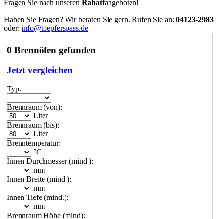
Fragen Sie nach unseren
Rabatt
angeboten!
Haben Sie Fragen? Wir beraten Sie gern. Rufen Sie an:
04123-2983
oder:
info@toepferspass.de
0 Brennöfen gefunden
Jetzt vergleichen
Typ:
Brennraum (von):
Liter
Brennraum (bis):
Liter
Brenntemperatur:
°C
Innen Durchmesser (mind.):
mm
Innen Breite (mind.):
mm
Innen Tiefe (mind.):
mm
Brennraum Höhe (mind):