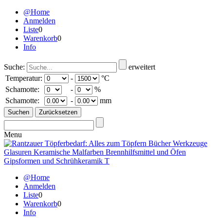
@Home
Anmelden
Liste
0
Warenkorb
0
Info
Suche:
erweitert
Temperatur:
-
°C
Schamotte:
-
%
Schamotte:
-
mm
Menu
@Home
Anmelden
Liste
0
Warenkorb
0
Info