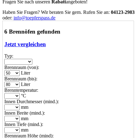
Fragen Sie nach unseren
Rabatt
angeboten!
Haben Sie Fragen? Wir beraten Sie gern. Rufen Sie an:
04123-2983
oder:
info@toepferspass.de
6 Brennöfen gefunden
Jetzt vergleichen
Typ:
Brennraum (von):
Liter
Brennraum (bis):
Liter
Brenntemperatur:
°C
Innen Durchmesser (mind.):
mm
Innen Breite (mind.):
mm
Innen Tiefe (mind.):
mm
Brennraum Höhe (mind):