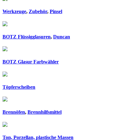
Werkzeuge
,
Zubehör
,
Pinsel
BOTZ Flüssigglasuren
,
Duncan
BOTZ Glasur Farbwähler
Töpferscheiben
Brennöfen
,
Brennhilfsmittel
Ton, Porzellan, plastische Massen