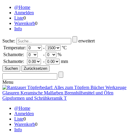
@Home
Anmelden
Liste
0
Warenkorb
0
Info
Suche:
erweitert
Temperatur:
-
°C
Schamotte:
-
%
Schamotte:
-
mm
Menu
@Home
Anmelden
Liste
0
Warenkorb
0
Info