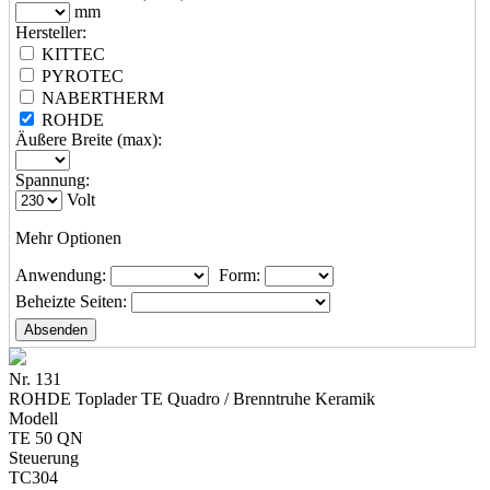
mm
Hersteller:
KITTEC
PYROTEC
NABERTHERM
ROHDE
Äußere Breite (max):
Spannung:
Volt
Mehr Optionen
Anwendung:
Form:
Beheizte Seiten:
Nr. 131
ROHDE Toplader TE Quadro / Brenntruhe Keramik
Modell
TE 50 QN
Steuerung
TC304