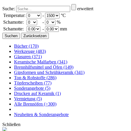
Suche:
erweitert
Temperatur:
-
°C
Schamotte:
-
%
Schamotte:
-
mm
Bücher
(170)
Werkzeuge
(483)
Glasuren
(371)
Keramische Malfarben
(341)
Brennhilfsmittel und Öfen
(149)
Gipsformen und Schrühkeramik
(341)
Ton & Rohstoffe
(286)
Töpferscheiben
(77)
Sonderangebote
(5)
Drucken auf Keramik
(1)
Vermietung
(5)
Alle Brennöfen
(>300)
Neuheiten & Sonderangebote
Schließen