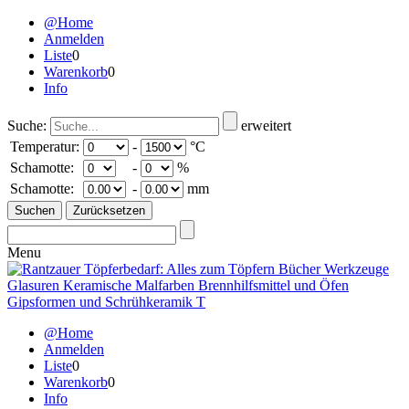
@Home
Anmelden
Liste
0
Warenkorb
0
Info
Suche:
erweitert
Temperatur:
-
°C
Schamotte:
-
%
Schamotte:
-
mm
Menu
@Home
Anmelden
Liste
0
Warenkorb
0
Info