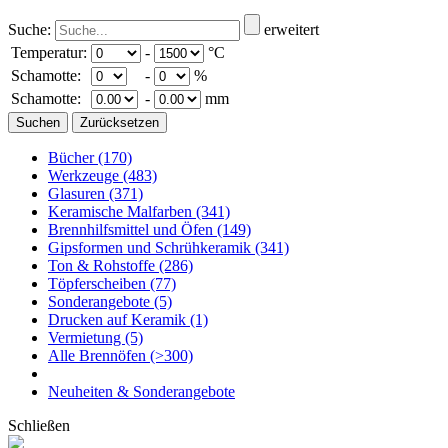
Suche:
erweitert
Temperatur:
-
°C
Schamotte:
-
%
Schamotte:
-
mm
Bücher
(170)
Werkzeuge
(483)
Glasuren
(371)
Keramische Malfarben
(341)
Brennhilfsmittel und Öfen
(149)
Gipsformen und Schrühkeramik
(341)
Ton & Rohstoffe
(286)
Töpferscheiben
(77)
Sonderangebote
(5)
Drucken auf Keramik
(1)
Vermietung
(5)
Alle Brennöfen
(>300)
Neuheiten & Sonderangebote
Schließen