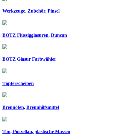
Werkzeuge
,
Zubehör
,
Pinsel
BOTZ Flüssigglasuren
,
Duncan
BOTZ Glasur Farbwähler
Töpferscheiben
Brennöfen
,
Brennhilfsmittel
Ton, Porzellan, plastische Massen