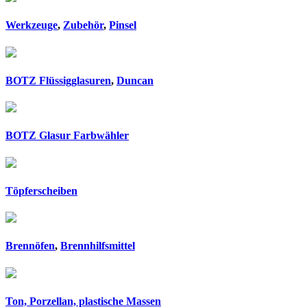
Werkzeuge
,
Zubehör
,
Pinsel
BOTZ Flüssigglasuren
,
Duncan
BOTZ Glasur Farbwähler
Töpferscheiben
Brennöfen
,
Brennhilfsmittel
Ton, Porzellan, plastische Massen