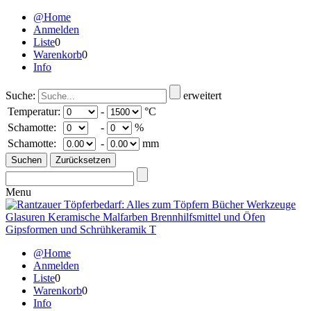
@Home
Anmelden
Liste
0
Warenkorb
0
Info
Suche:
erweitert
Temperatur:
-
°C
Schamotte:
-
%
Schamotte:
-
mm
Menu
@Home
Anmelden
Liste
0
Warenkorb
0
Info