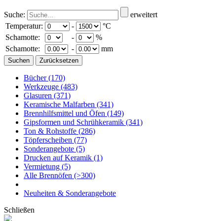
Suche:
erweitert
Temperatur:
-
°C
Schamotte:
-
%
Schamotte:
-
mm
Bücher
(170)
Werkzeuge
(483)
Glasuren
(371)
Keramische Malfarben
(341)
Brennhilfsmittel und Öfen
(149)
Gipsformen und Schrühkeramik
(341)
Ton & Rohstoffe
(286)
Töpferscheiben
(77)
Sonderangebote
(5)
Drucken auf Keramik
(1)
Vermietung
(5)
Alle Brennöfen
(>300)
Neuheiten & Sonderangebote
Schließen