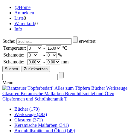
@Home
Anmelden
Liste
0
Warenkorb
0
Info
Suche:
erweitert
Temperatur:
-
°C
Schamotte:
-
%
Schamotte:
-
mm
Menu
Bücher
(170)
Werkzeuge
(483)
Glasuren
(371)
Keramische Malfarben
(341)
Brennhilfsmittel und Öfen
(149)