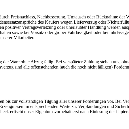
rch Preisnachlass, Nachbesserung, Umtausch oder Rücknahme der Ware
nsersatzansprüche des Käufers wegen Lieferverzug oder Nichterfüllun
en positiver Vertragsverletzung oder unerlaubter Handlung werden ausg
ten sowie bei Vorsatz oder grober Fahrlässigkeit oder bei fahrlässige
nserer Mitarbeiter.
g der Ware ohne Abzug fällig. Bei verspäteter Zahlung stehen uns, ohn
rzug sind alle offenstehenden (auch die noch nicht fälligen) Forderu
en bis zur vollständigen Tilgung aller unserer Forderungen vor. Bei V
 Erzeugnissen im entsprechenden Werte zu, Verpfändungen und Sicherh
heck erlischt unser Eigentumsvorbehalt erst nach Einlesung der Papiere