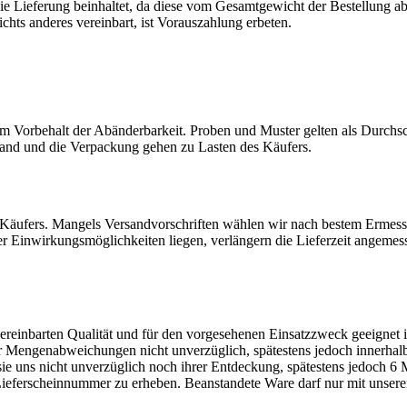
 die Lieferung beinhaltet, da diese vom Gesamtgewicht der Bestellung 
chts anderes vereinbart, ist Vorauszahlung erbeten.
dem Vorbehalt der Abänderbarkeit. Proben und Muster gelten als Durch
sand und die Verpackung gehen zu Lasten des Käufers.
 Käufers. Mangels Versandvorschriften wählen wir nach bestem Ermessen
rer Einwirkungsmöglichkeiten liegen, verlängern die Lieferzeit angemes
 vereinbarten Qualität und für den vorgesehenen Einsatzzweck geeignet
 Mengenabweichungen nicht unverzüglich, spätestens jedoch innerhalb 
sie uns nicht unverzüglich noch ihrer Entdeckung, spätestens jedoch 
Lieferscheinnummer zu erheben. Beanstandete Ware darf nur mit unser