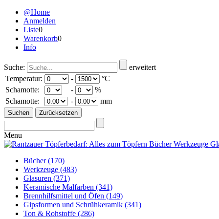
@Home
Anmelden
Liste
0
Warenkorb
0
Info
Suche:
erweitert
Temperatur:
-
°C
Schamotte:
-
%
Schamotte:
-
mm
Menu
Bücher
(170)
Werkzeuge
(483)
Glasuren
(371)
Keramische Malfarben
(341)
Brennhilfsmittel und Öfen
(149)
Gipsformen und Schrühkeramik
(341)
Ton & Rohstoffe
(286)