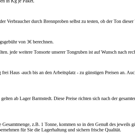
en in Kg je Paket.
 der Verbraucher durch Brennproben selbst zu testen, ob der Ton dieser
ungsgebühr von 3€ berechnen.
ten. jede weitere Tonsorte unserer Tongruben ist auf Wunsch nach rechtz
ng frei Haus -auch bis an den Arbeitsplatz - zu günstigen Preisen an. A
d gelten ab Lager Barmstedt. Diese Preise richten sich nach der ges
 die Gesamtmenge, z.B. 1 Tonne, kommen so in den Genuß des jeweils gün
ernehmen für Sie die Lagerhaltung und sichern frische Qualität.