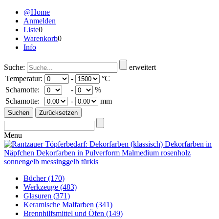
@Home
Anmelden
Liste
0
Warenkorb
0
Info
Suche:
erweitert
Temperatur:
-
°C
Schamotte:
-
%
Schamotte:
-
mm
Menu
Bücher
(170)
Werkzeuge
(483)
Glasuren
(371)
Keramische Malfarben
(341)
Brennhilfsmittel und Öfen
(149)