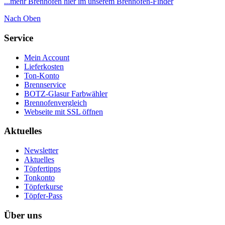
...mehr Brennöfen hier im unserem Brennofen-Finder
Nach Oben
Service
Mein Account
Lieferkosten
Ton-Konto
Brennservice
BOTZ-Glasur Farbwähler
Brennofenvergleich
Webseite mit SSL öffnen
Aktuelles
Newsletter
Aktuelles
Töpfertipps
Tonkonto
Töpferkurse
Töpfer-Pass
Über uns