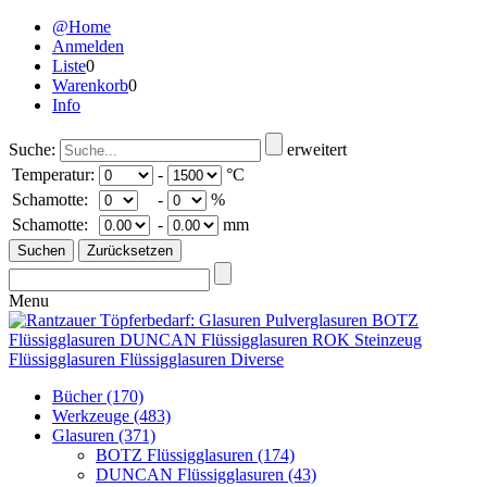
@Home
Anmelden
Liste
0
Warenkorb
0
Info
Suche:
erweitert
Temperatur:
-
°C
Schamotte:
-
%
Schamotte:
-
mm
Menu
Bücher
(170)
Werkzeuge
(483)
Glasuren
(371)
BOTZ Flüssigglasuren
(174)
DUNCAN Flüssigglasuren
(43)