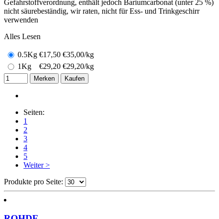
Gefahrstoffverordnung, enthält jedoch Bariumcarbonat (unter 25 %)
nicht säurebeständig, wir raten, nicht für Ess- und Trinkgeschirr
verwenden
Alles Lesen
0.5Kg
€
17,50
€35,00/kg
1Kg
€
29,20
€29,20/kg
Merken
Kaufen
Seiten:
1
2
3
4
5
Weiter >
Produkte pro Seite:
ROHDE