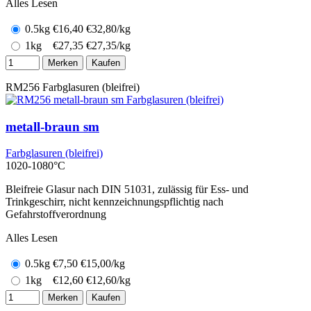
Alles Lesen
0.5kg
€
16,40
€32,80/kg
1kg
€
27,35
€27,35/kg
Merken
Kaufen
RM256
Farbglasuren (bleifrei)
metall-braun sm
Farbglasuren (bleifrei)
1020-1080°C
Bleifreie Glasur nach DIN 51031, zulässig für Ess- und
Trinkgeschirr, nicht kennzeichnungspflichtig nach
Gefahrstoffverordnung
Alles Lesen
0.5kg
€
7,50
€15,00/kg
1kg
€
12,60
€12,60/kg
Merken
Kaufen