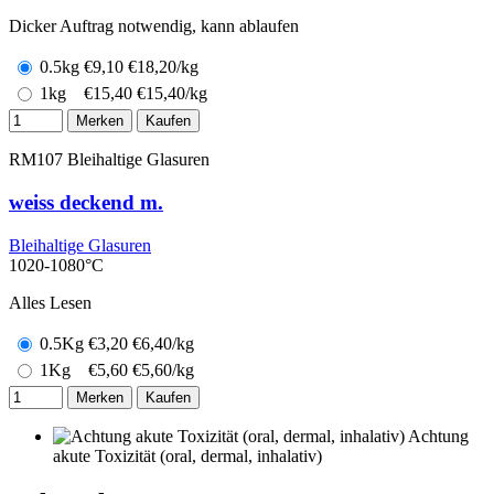
Dicker Auftrag notwendig, kann ablaufen
0.5kg
€
9,10
€18,20/kg
1kg
€
15,40
€15,40/kg
Merken
Kaufen
RM107
Bleihaltige Glasuren
weiss deckend m.
Bleihaltige Glasuren
1020-1080°C
Alles Lesen
0.5Kg
€
3,20
€6,40/kg
1Kg
€
5,60
€5,60/kg
Merken
Kaufen
Achtung
akute Toxizität (oral, dermal, inhalativ)