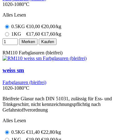
1020-1080°C
Alles Lesen
0.5KG
€
10,00
€20,00/kg
1KG
€
17,60
€17,60/kg
Merken
Kaufen
RM110
Farbglasuren (bleifrei)
weiss sm
Farbglasuren (bleifrei)
1020-1080°C
Bleifreie Glasur nach DIN 51031, zulässig für Ess- und
Trinkgeschirr, nicht kennzeichnungspflichtig nach
Gefahrstoffverordnung
Alles Lesen
0.5KG
€
11,40
€22,80/kg
1KG
€
19,00
€19,00/kg