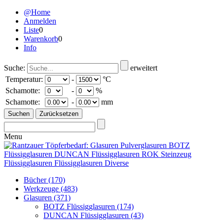
@Home
Anmelden
Liste
0
Warenkorb
0
Info
Suche:
erweitert
Temperatur:
-
°C
Schamotte:
-
%
Schamotte:
-
mm
Menu
Bücher
(170)
Werkzeuge
(483)
Glasuren
(371)
BOTZ Flüssigglasuren
(174)
DUNCAN Flüssigglasuren
(43)