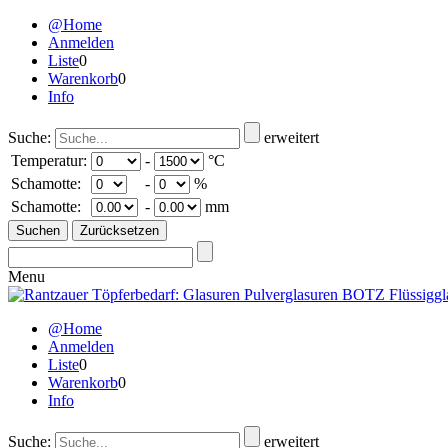
@Home
Anmelden
Liste
0
Warenkorb
0
Info
Suche:
erweitert
Temperatur:
-
°C
Schamotte:
-
%
Schamotte:
-
mm
Menu
@Home
Anmelden
Liste
0
Warenkorb
0
Info
Suche:
erweitert