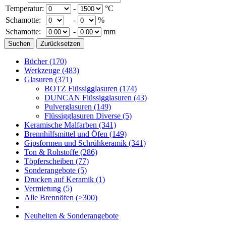
Temperatur:
-
°C
Schamotte:
-
%
Schamotte:
-
mm
Bücher
(170)
Werkzeuge
(483)
Glasuren
(371)
BOTZ Flüssigglasuren
(174)
DUNCAN Flüssigglasuren
(43)
Pulverglasuren
(149)
Flüssigglasuren Diverse
(5)
Keramische Malfarben
(341)
Brennhilfsmittel und Öfen
(149)
Gipsformen und Schrühkeramik
(341)
Ton & Rohstoffe
(286)
Töpferscheiben
(77)
Sonderangebote
(5)
Drucken auf Keramik
(1)
Vermietung
(5)
Alle Brennöfen
(>300)
Neuheiten & Sonderangebote