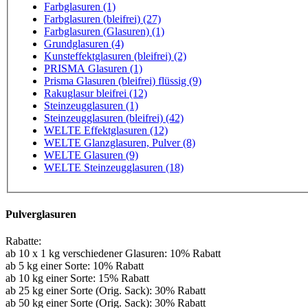
Farbglasuren (1)
Farbglasuren (bleifrei) (27)
Farbglasuren (Glasuren) (1)
Grundglasuren (4)
Kunsteffektglasuren (bleifrei) (2)
PRISMA Glasuren (1)
Prisma Glasuren (bleifrei) flüssig (9)
Rakuglasur bleifrei (12)
Steinzeugglasuren (1)
Steinzeugglasuren (bleifrei) (42)
WELTE Effektglasuren (12)
WELTE Glanzglasuren, Pulver (8)
WELTE Glasuren (9)
WELTE Steinzeugglasuren (18)
Pulverglasuren
Rabatte:
ab 10 x 1 kg verschiedener Glasuren: 10% Rabatt
ab 5 kg einer Sorte: 10% Rabatt
ab 10 kg einer Sorte: 15% Rabatt
ab 25 kg einer Sorte (Orig. Sack): 30% Rabatt
ab 50 kg einer Sorte (Orig. Sack): 30% Rabatt