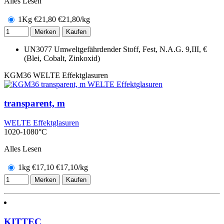
Alles Lesen
1Kg
€
21,80
€21,80/kg
Merken
Kaufen
UN3077 Umweltgefährdender Stoff, Fest, N.A.G. 9,III, €
(Blei, Cobalt, Zinkoxid)
KGM36
WELTE Effektglasuren
transparent, m
WELTE Effektglasuren
1020-1080°C
Alles Lesen
1kg
€
17,10
€17,10/kg
Merken
Kaufen
KITTEC