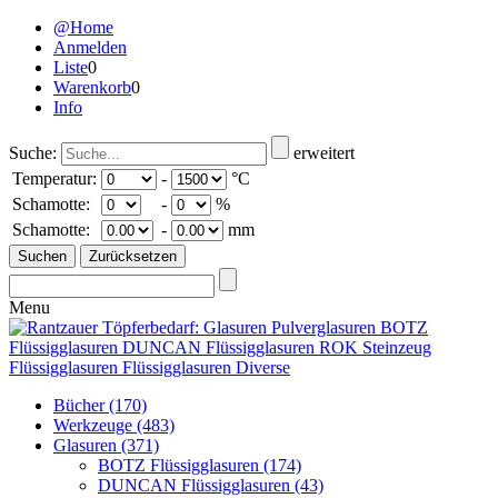
@Home
Anmelden
Liste
0
Warenkorb
0
Info
Suche:
erweitert
Temperatur:
-
°C
Schamotte:
-
%
Schamotte:
-
mm
Menu
Bücher
(170)
Werkzeuge
(483)
Glasuren
(371)
BOTZ Flüssigglasuren
(174)
DUNCAN Flüssigglasuren
(43)