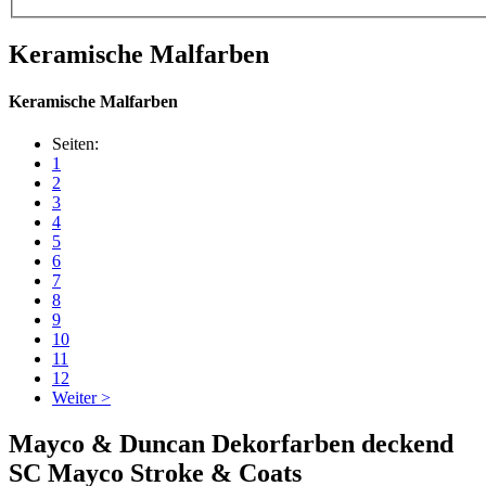
Keramische Malfarben
Keramische Malfarben
Seiten:
1
2
3
4
5
6
7
8
9
10
11
12
Weiter >
Mayco & Duncan Dekorfarben deckend
SC Mayco Stroke & Coats