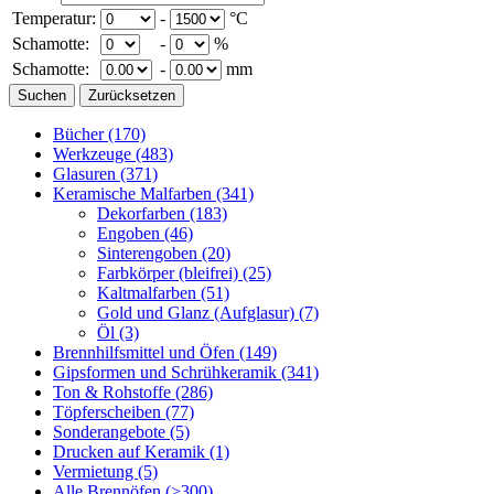
Temperatur:
-
°C
Schamotte:
-
%
Schamotte:
-
mm
Bücher
(170)
Werkzeuge
(483)
Glasuren
(371)
Keramische Malfarben
(341)
Dekorfarben
(183)
Engoben
(46)
Sinterengoben
(20)
Farbkörper (bleifrei)
(25)
Kaltmalfarben
(51)
Gold und Glanz (Aufglasur)
(7)
Öl
(3)
Brennhilfsmittel und Öfen
(149)
Gipsformen und Schrühkeramik
(341)
Ton & Rohstoffe
(286)
Töpferscheiben
(77)
Sonderangebote
(5)
Drucken auf Keramik
(1)
Vermietung
(5)
Alle Brennöfen
(>300)