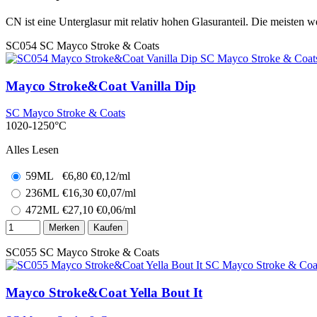
CN ist eine Unterglasur mit relativ hohen Glasuranteil. Die meisten w
SC054
SC Mayco Stroke & Coats
Mayco Stroke&Coat Vanilla Dip
SC Mayco Stroke & Coats
1020-1250°C
Alles Lesen
59ML
€
6,80
€0,12/ml
236ML
€
16,30
€0,07/ml
472ML
€
27,10
€0,06/ml
Merken
Kaufen
SC055
SC Mayco Stroke & Coats
Mayco Stroke&Coat Yella Bout It