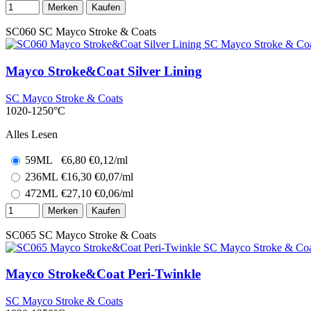
Merken
Kaufen
SC060
SC Mayco Stroke & Coats
Mayco Stroke&Coat Silver Lining
SC Mayco Stroke & Coats
1020-1250°C
Alles Lesen
59ML
€
6,80
€0,12/ml
236ML
€
16,30
€0,07/ml
472ML
€
27,10
€0,06/ml
Merken
Kaufen
SC065
SC Mayco Stroke & Coats
Mayco Stroke&Coat Peri-Twinkle
SC Mayco Stroke & Coats