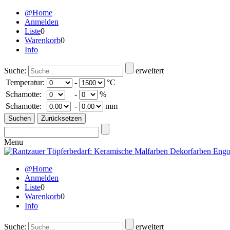
@Home
Anmelden
Liste
0
Warenkorb
0
Info
Suche:
erweitert
Temperatur:
-
°C
Schamotte:
-
%
Schamotte:
-
mm
Menu
@Home
Anmelden
Liste
0
Warenkorb
0
Info
Suche:
erweitert