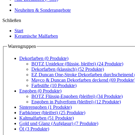
Neuheiten & Sonderangebote
Schließen
Start
Keramische Malfarben
Warengruppen
Dekorfarben
(0 Produkte)
BOTZ Unidekor (flüssig, bleifrei)
(24 Produkte)
Dekorfarben (klassisch)
(52 Produkte)
EZ Duncan One-Stroke Dekorfarben durchscheinend (U
Mayco & Duncan Dekorfarben deckend
(69 Produkte
Farbstifte
(10 Produkte)
Engoben
(0 Produkte)
BOTZ Flüssig-Engoben (bleifrei)
(34 Produkte)
Engoben in Pulverform (bleifrei)
(12 Produkte)
Sinterengoben
(1 Produkte)
Farbkörper (bleifrei)
(25 Produkte)
Kaltmalfarben
(51 Produkte)
Gold und Glanz (Aufglasur)
(7 Produkte)
Öl
(3 Produkte)