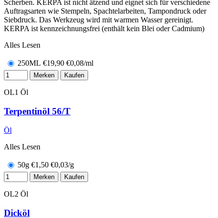
Scherben. KERPA ist nicht ätzend und eignet sich für verschiedene
Auftragsarten wie Stempeln, Spachtelarbeiten, Tampondruck oder
Siebdruck. Das Werkzeug wird mit warmen Wasser gereinigt.
KERPA ist kennzeichnungsfrei (enthält kein Blei oder Cadmium)
Alles Lesen
250ML
€
19,90
€0,08/ml
Merken
Kaufen
OL1
Öl
Terpentinöl 56/T
Öl
Alles Lesen
50g
€
1,50
€0,03/g
Merken
Kaufen
OL2
Öl
Dicköl