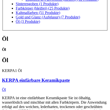
Sinterengoben
(1 Produkte)
Farbkörper (bleifrei)
(25 Produkte)
Kaltmalfarben
(51 Produkte)
Gold und Glanz (Aufglasur)
(7 Produkte)
Öl
(3 Produkte)
Öl
Öl
Öl
KERPA1
Öl
KERPA einfärbare Keramikpaste
Öl
KERPA ist eine einfärbbare Keramikpaste Sie ist ölhaltig,
wasserlöslich und mischbar mit allen Farbkörpern. Die Anwendung
erfolgt auf den weichen, lederharten, trockenen oder geschrühten