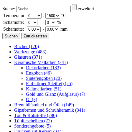
Suche:
erweitert
Temperatur:
-
°C
Schamotte:
-
%
Schamotte:
-
mm
Bücher
(170)
Werkzeuge
(483)
Glasuren
(371)
Keramische Malfarben
(341)
Dekorfarben
(183)
Engoben
(46)
Sinterengoben
(20)
Farbkörper (bleifrei)
(25)
Kaltmalfarben
(51)
Gold und Glanz (Aufglasur)
(7)
Öl
(3)
Brennhilfsmittel und Öfen
(149)
Gipsformen und Schrühkeramik
(341)
Ton & Rohstoffe
(286)
Töpferscheiben
(77)
Sonderangebote
(5)
Drucken auf Keramik
(1)