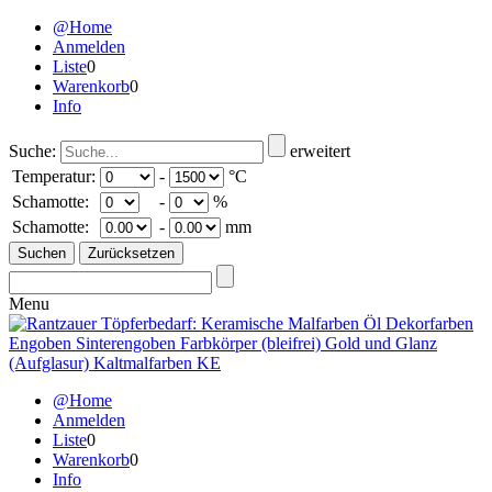
@Home
Anmelden
Liste
0
Warenkorb
0
Info
Suche:
erweitert
Temperatur:
-
°C
Schamotte:
-
%
Schamotte:
-
mm
Menu
@Home
Anmelden
Liste
0
Warenkorb
0
Info