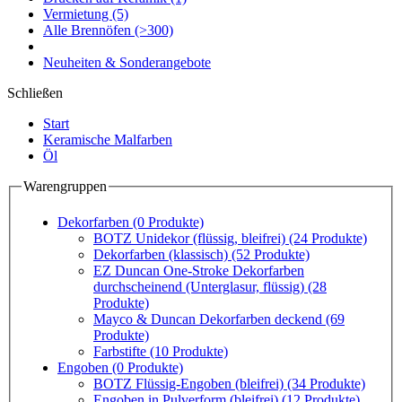
Vermietung
(5)
Alle Brennöfen
(>300)
Neuheiten & Sonderangebote
Schließen
Start
Keramische Malfarben
Öl
Warengruppen
Dekorfarben
(0 Produkte)
BOTZ Unidekor (flüssig, bleifrei)
(24 Produkte)
Dekorfarben (klassisch)
(52 Produkte)
EZ Duncan One-Stroke Dekorfarben
durchscheinend (Unterglasur, flüssig)
(28
Produkte)
Mayco & Duncan Dekorfarben deckend
(69
Produkte)
Farbstifte
(10 Produkte)
Engoben
(0 Produkte)
BOTZ Flüssig-Engoben (bleifrei)
(34 Produkte)
Engoben in Pulverform (bleifrei)
(12 Produkte)