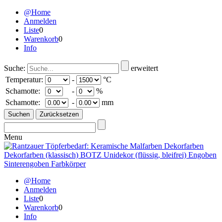
@Home
Anmelden
Liste
0
Warenkorb
0
Info
Suche:
erweitert
Temperatur:
-
°C
Schamotte:
-
%
Schamotte:
-
mm
Menu
@Home
Anmelden
Liste
0
Warenkorb
0
Info