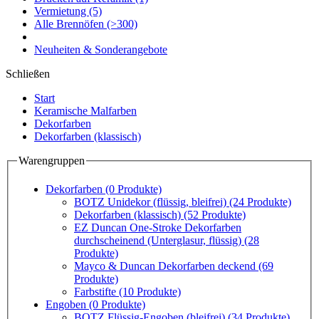
Vermietung
(5)
Alle Brennöfen
(>300)
Neuheiten & Sonderangebote
Schließen
Start
Keramische Malfarben
Dekorfarben
Dekorfarben (klassisch)
Warengruppen
Dekorfarben
(0 Produkte)
BOTZ Unidekor (flüssig, bleifrei)
(24 Produkte)
Dekorfarben (klassisch)
(52 Produkte)
EZ Duncan One-Stroke Dekorfarben
durchscheinend (Unterglasur, flüssig)
(28
Produkte)
Mayco & Duncan Dekorfarben deckend
(69
Produkte)
Farbstifte
(10 Produkte)
Engoben
(0 Produkte)
BOTZ Flüssig-Engoben (bleifrei)
(34 Produkte)