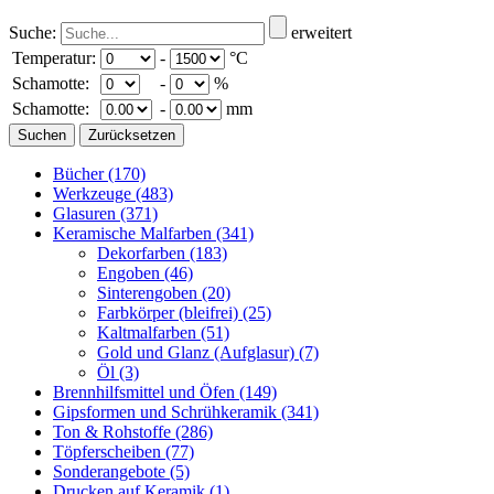
Suche:
erweitert
Temperatur:
-
°C
Schamotte:
-
%
Schamotte:
-
mm
Bücher
(170)
Werkzeuge
(483)
Glasuren
(371)
Keramische Malfarben
(341)
Dekorfarben
(183)
Engoben
(46)
Sinterengoben
(20)
Farbkörper (bleifrei)
(25)
Kaltmalfarben
(51)
Gold und Glanz (Aufglasur)
(7)
Öl
(3)
Brennhilfsmittel und Öfen
(149)
Gipsformen und Schrühkeramik
(341)
Ton & Rohstoffe
(286)
Töpferscheiben
(77)
Sonderangebote
(5)
Drucken auf Keramik
(1)