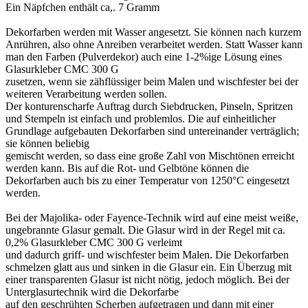
Ein Näpfchen enthält ca,. 7 Gramm
Dekorfarben werden mit Wasser angesetzt. Sie können nach kurzem
Anrühren, also ohne Anreiben verarbeitet werden. Statt Wasser kann
man den Farben (Pulverdekor) auch eine 1-2%ige Lösung eines
Glasurkleber CMC 300 G
zusetzen, wenn sie zähflüssiger beim Malen und wischfester bei der
weiteren Verarbeitung werden sollen.
Der konturenscharfe Auftrag durch Siebdrucken, Pinseln, Spritzen
und Stempeln ist einfach und problemlos. Die auf einheitlicher
Grundlage aufgebauten Dekorfarben sind untereinander verträglich;
sie können beliebig
gemischt werden, so dass eine große Zahl von Mischtönen erreicht
werden kann. Bis auf die Rot- und Gelbtöne können die
Dekorfarben auch bis zu einer Temperatur von 1250°C eingesetzt
werden.
Bei der Majolika- oder Fayence-Technik wird auf eine meist weiße,
ungebrannte Glasur gemalt. Die Glasur wird in der Regel mit ca.
0,2% Glasurkleber CMC 300 G verleimt
und dadurch griff- und wischfester beim Malen. Die Dekorfarben
schmelzen glatt aus und sinken in die Glasur ein. Ein Überzug mit
einer transparenten Glasur ist nicht nötig, jedoch möglich. Bei der
Unterglasurtechnik wird die Dekorfarbe
auf den geschrühten Scherben aufgetragen und dann mit einer