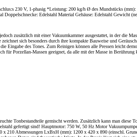
lus:s 230 V, 1-phasig *Leistung: 200 kg/h Ø des Mundstücks (mm)
al Doppelschnecke: Edelstahl Material Gehäuse: Edelstahl Gewicht (net
jedoch zusätzlich mit einer Vakuumkammer ausgestattet, in der die Mass
zeichnet sich besonders durch ihre kompakte Bauweise und Geräuscha
 die Eingabe des Tones. Zum Reinigen können alle Pressen leicht demo
Auch für Porzellan-Massen geeignet, da alle mit der Masse in Berührung
chte Tonbestandteile gemischt werden. Zusätzlich kann man diese Ton
elstahl gefertigt sind! Hauptmotor: 750 W, 50 Hz Motor Vakuumpumpe:
0 x 210 Abmessungen LxBxH (mm): 1200 x 420 x 890 (einschl. Grundpl