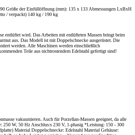
: 90 Größe der Einfüllöffnung (mm): 135 x 133 Abmessungen LxBxH
to / verpackt) 140 kg / 190 kg
e entlüftet wird. Das Arbeiten mit entlüfteten Massen bringt beim
rmut aus. Das Modell ist mit Doppelschnecke ausgerüstet. Die
ntiert werden. Alle Maschinen werden einschließlich
 kommenden Teile aus nichtrostendem Edelstahl gefertigt sind!
masse vakuumieren. Auch für Porzellan-Massen geeignet, da alle
 250 W, 50 Hz Anschlus:s 230 V, 1-phasig *Leistung: 150 - 300
atte) Material Doppelschnecke: Edelstahl Material Gehäuse: