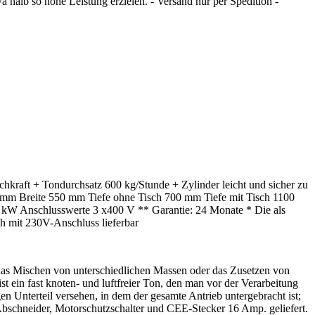
a halb so hohe Leistung erzielen. - Versand nur per Spedition -
kraft + Tondurchsatz 600 kg/Stunde + Zylinder leicht und sicher zu
100 mm Breite 550 mm Tiefe ohne Tisch 700 mm Tiefe mit Tisch 1100
kW Anschlusswerte 3 x400 V ** Garantie: 24 Monate * Die als
ch mit 230V-Anschluss lieferbar
as Mischen von unterschiedlichen Massen oder das Zusetzen von
 ein fast knoten- und luftfreier Ton, den man vor der Verarbeitung
n Unterteil versehen, in dem der gesamte Antrieb untergebracht ist;
, Abschneider, Motorschutzschalter und CEE-Stecker 16 Amp. geliefert.