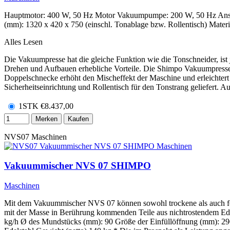
Hauptmotor: 400 W, 50 Hz Motor Vakuumpumpe: 200 W, 50 Hz Ansch
(mm): 1320 x 420 x 750 (einschl. Tonablage bzw. Rollentisch) Materi
Alles Lesen
Die Vakuumpresse hat die gleiche Funktion wie die Tonschneider, ist 
Drehen und Aufbauen erhebliche Vorteile. Die Shimpo Vakuumpresse 
Doppelschnecke erhöht den Mischeffekt der Maschine und erleichtert
Sicherheitseinrichtung und Rollentisch für den Tonstrang geliefert. 
1STK
€
8.437,00
Merken
Kaufen
NVS07
Maschinen
Vakuummischer NVS 07 SHIMPO
Maschinen
Mit dem Vakuummischer NVS 07 können sowohl trockene als auch feu
mit der Masse in Berührung kommenden Teile aus nichtrostendem Ed
kg/h Ø des Mundstücks (mm): 90 Größe der Einfüllöffnung (mm): 29