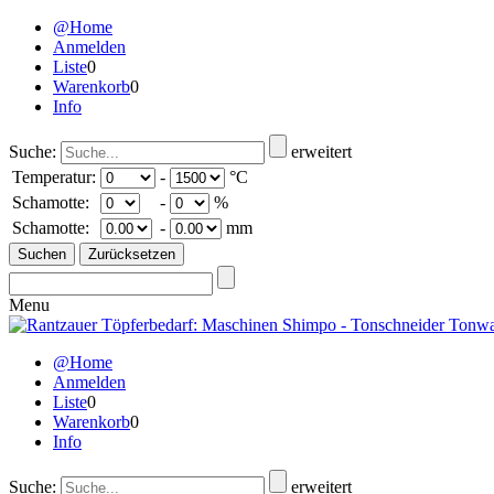
@Home
Anmelden
Liste
0
Warenkorb
0
Info
Suche:
erweitert
Temperatur:
-
°C
Schamotte:
-
%
Schamotte:
-
mm
Menu
@Home
Anmelden
Liste
0
Warenkorb
0
Info
Suche:
erweitert