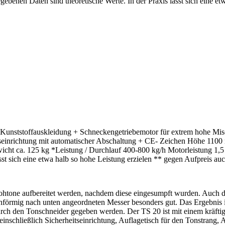
ebenen Daten sind theoretische Werte. In der Praxis lässt sich eine etw
unststoffauskleidung + Schneckengetriebemotor für extrem hohe Misch
rheitseinrichtung mit automatischer Abschaltung + CE- Zeichen Höhe 1
 ca. 125 kg *Leistung / Durchlauf 400-800 kg/h Motorleistung 1,5 
sst sich eine etwa halb so hohe Leistung erzielen ** gegen Aufpreis au
htone aufbereitet werden, nachdem diese eingesumpft wurden. Auch d
förmig nach unten angeordneten Messer besonders gut. Das Ergebnis ist
rch den Tonschneider gegeben werden. Der TS 20 ist mit einem kräftige
 einschließlich Sicherheitseinrichtung, Auflagetisch für den Tonstrang