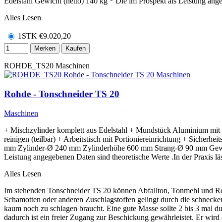
Edelstahl Gewicht (netto) 140 kg * Die im Prospekt als Leistung angeg
Alles Lesen
1STK
€
9.020,20
Merken
Kaufen
ROHDE_TS20
Maschinen
Rohde - Tonschneider TS 20
Maschinen
+ Mischzylinder komplett aus Edelstahl + Mundstück Aluminium mit K
reinigen (teilbar) + Arbeitstisch mit Portioniereinrichtung + Siche
mm Zylinder-Ø 240 mm Zylinderhöhe 600 mm Strang-Ø 90 mm Gewicht
Leistung angegebenen Daten sind theoretische Werte .In der Praxis lä
Alles Lesen
Im stehenden Tonschneider TS 20 können Abfallton, Tonmehl und Ro
Schamotten oder anderen Zuschlagstoffen gelingt durch die schnecken
kaum noch zu schlagen braucht. Eine gute Masse sollte 2 bis 3 mal du
dadurch ist ein freier Zugang zur Beschickung gewährleistet. Er wird