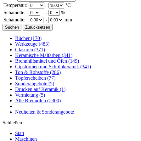
Temperatur:
-
°C
Schamotte:
-
%
Schamotte:
-
mm
Bücher
(170)
Werkzeuge
(483)
Glasuren
(371)
Keramische Malfarben
(341)
Brennhilfsmittel und Öfen
(149)
Gipsformen und Schrühkeramik
(341)
Ton & Rohstoffe
(286)
Töpferscheiben
(77)
Sonderangebote
(5)
Drucken auf Keramik
(1)
Vermietung
(5)
Alle Brennöfen
(>300)
Neuheiten & Sonderangebote
Schließen
Start
Maschinen