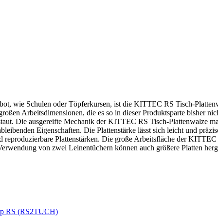
t, wie Schulen oder Töpferkursen, ist die KITTEC RS Tisch-Plattenwal
roßen Arbeitsdimensionen, die es so in dieser Produktsparte bisher ni
verstaut. Die ausgereifte Mechanik der KITTEC RS Tisch-Plattenwalze ma
bleibenden Eigenschaften. Die Plattenstärke lässt sich leicht und präzis
und reproduzierbare Plattenstärken. Die große Arbeitsfläche der KITTE
r Verwendung von zwei Leinentüchern können auch größere Platten herge
 Typ RS (RS2TUCH)