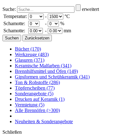
Suche:
erweitert
Temperatur:
-
°C
Schamotte:
-
%
Schamotte:
-
mm
Bücher
(170)
Werkzeuge
(483)
Glasuren
(371)
Keramische Malfarben
(341)
Brennhilfsmittel und Öfen
(149)
Gipsformen und Schrühkeramik
(341)
Ton & Rohstoffe
(286)
Töpferscheiben
(77)
Sonderangebote
(5)
Drucken auf Keramik
(1)
Vermietung
(5)
Alle Brennöfen
(>300)
Neuheiten & Sonderangebote
Schließen