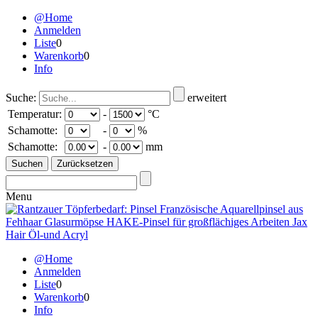
@Home
Anmelden
Liste
0
Warenkorb
0
Info
Suche:
erweitert
Temperatur:
-
°C
Schamotte:
-
%
Schamotte:
-
mm
Menu
@Home
Anmelden
Liste
0
Warenkorb
0
Info