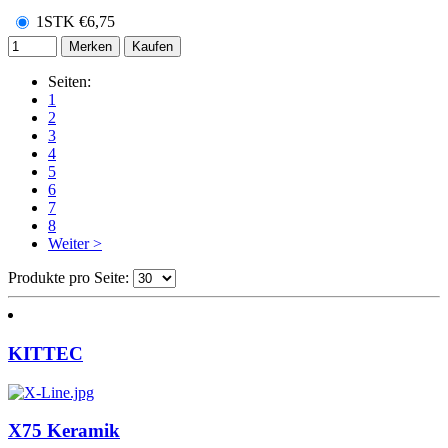
1STK
€
6,75
Merken
Kaufen
Seiten:
1
2
3
4
5
6
7
8
Weiter >
Produkte pro Seite:
KITTEC
X75 Keramik