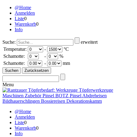
@Home
Anmelden
Liste
0
Warenkorb
0
Info
Suche:
erweitert
Temperatur:
-
°C
Schamotte:
-
%
Schamotte:
-
mm
Menu
@Home
Anmelden
Liste
0
Warenkorb
0
Info