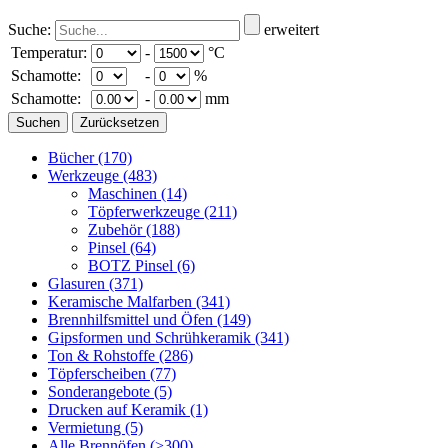
Suche:
erweitert
Temperatur:
-
°C
Schamotte:
-
%
Schamotte:
-
mm
Bücher
(170)
Werkzeuge
(483)
Maschinen
(14)
Töpferwerkzeuge
(211)
Zubehör
(188)
Pinsel
(64)
BOTZ Pinsel
(6)
Glasuren
(371)
Keramische Malfarben
(341)
Brennhilfsmittel und Öfen
(149)
Gipsformen und Schrühkeramik
(341)
Ton & Rohstoffe
(286)
Töpferscheiben
(77)
Sonderangebote
(5)
Drucken auf Keramik
(1)
Vermietung
(5)
Alle Brennöfen
(>300)