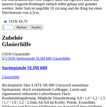
unseren Etageren-Rohlingen einfach selbst gebaut und gestaltet
werden. Jeder Stab ist ungefähr 10 cm lang und der Ring hat einen
Durchmesser von 4,5cm.
1STK
€
6,70
Merken
Kaufen
Zubehör
Glasierhilfe
15030
Glasierhilfe
Spritzpistole SLIM 680
Glasierhilfe
Becherpistole Slim S HTE SR 680 Universell einsetzbare
Spritzpistole. Hoch zerstäubende Luftkappe. Leicht und
ergonomisch reduzierter Luftverbrauch Flach-
Rundstrahlregulierung. Mögliche Düsenbohrung: 0,8 / 1,0 / 1,2 / 1,5
/ 1,7 / 1,9 / 2,2 / 2,5mm Als Kit im Koffer: Pistole, Ersatzfilter,
Werkzeug und Reiniger Fließbecher aus Kunststoff Verschleißteile