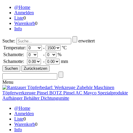
@Home
Anmelden
Liste
0
Warenkorb
0
Info
Suche:
erweitert
Temperatur:
-
°C
Schamotte:
-
%
Schamotte:
-
mm
Menu
@Home
Anmelden
Liste
0
Warenkorb
0
Info