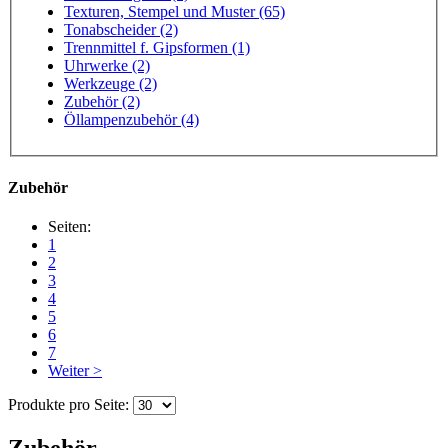
Texturen, Stempel und Muster (65)
Tonabscheider (2)
Trennmittel f. Gipsformen (1)
Uhrwerke (2)
Werkzeuge (2)
Zubehör (2)
Öllampenzubehör (4)
Zubehör
Seiten:
1
2
3
4
5
6
7
Weiter >
Produkte pro Seite:
Zubehör