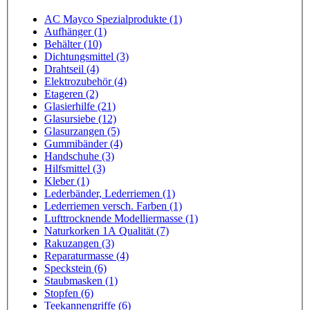
AC Mayco Spezialprodukte (1)
Aufhänger (1)
Behälter (10)
Dichtungsmittel (3)
Drahtseil (4)
Elektrozubehör (4)
Etageren (2)
Glasierhilfe (21)
Glasursiebe (12)
Glasurzangen (5)
Gummibänder (4)
Handschuhe (3)
Hilfsmittel (3)
Kleber (1)
Lederbänder, Lederriemen (1)
Lederriemen versch. Farben (1)
Lufttrocknende Modelliermasse (1)
Naturkorken 1A Qualität (7)
Rakuzangen (3)
Reparaturmasse (4)
Speckstein (6)
Staubmasken (1)
Stopfen (6)
Teekannengriffe (6)