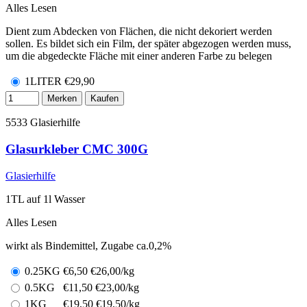
Alles Lesen
Dient zum Abdecken von Flächen, die nicht dekoriert werden
sollen. Es bildet sich ein Film, der später abgezogen werden muss,
um die abgedeckte Fläche mit einer anderen Farbe zu belegen
1LITER
€
29,90
Merken
Kaufen
5533
Glasierhilfe
Glasurkleber CMC 300G
Glasierhilfe
1TL auf 1l Wasser
Alles Lesen
wirkt als Bindemittel, Zugabe ca.0,2%
0.25KG
€
6,50
€26,00/kg
0.5KG
€
11,50
€23,00/kg
1KG
€
19,50
€19,50/kg