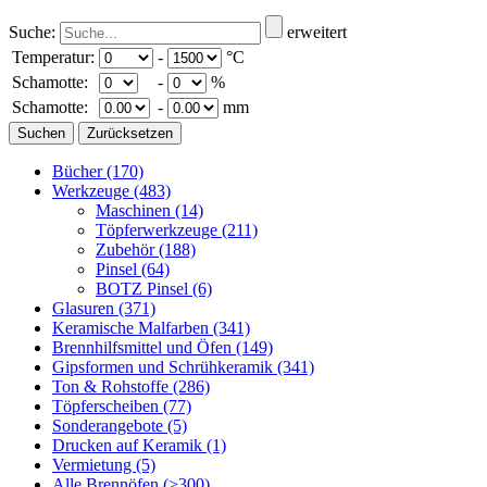
Suche:
erweitert
Temperatur:
-
°C
Schamotte:
-
%
Schamotte:
-
mm
Bücher
(170)
Werkzeuge
(483)
Maschinen
(14)
Töpferwerkzeuge
(211)
Zubehör
(188)
Pinsel
(64)
BOTZ Pinsel
(6)
Glasuren
(371)
Keramische Malfarben
(341)
Brennhilfsmittel und Öfen
(149)
Gipsformen und Schrühkeramik
(341)
Ton & Rohstoffe
(286)
Töpferscheiben
(77)
Sonderangebote
(5)
Drucken auf Keramik
(1)
Vermietung
(5)
Alle Brennöfen
(>300)