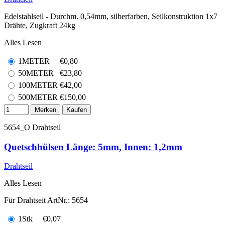
Edelstahlseil - Durchm. 0,54mm, silberfarben, Seilkonstruktion 1x7
Drähte, Zugkraft 24kg
Alles Lesen
1METER
€
0,80
50METER
€
23,80
100METER
€
42,00
500METER
€
150,00
Merken
Kaufen
5654_O
Drahtseil
Quetschhülsen Länge: 5mm, Innen: 1,2mm
Drahtseil
Alles Lesen
Für Drahtseit ArtNr.: 5654
1Stk
€
0,07