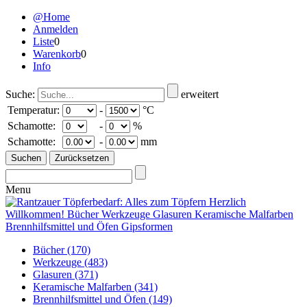
@Home
Anmelden
Liste
0
Warenkorb
0
Info
Suche:
erweitert
Temperatur:
-
°C
Schamotte:
-
%
Schamotte:
-
mm
Menu
Bücher
(170)
Werkzeuge
(483)
Glasuren
(371)
Keramische Malfarben
(341)
Brennhilfsmittel und Öfen
(149)